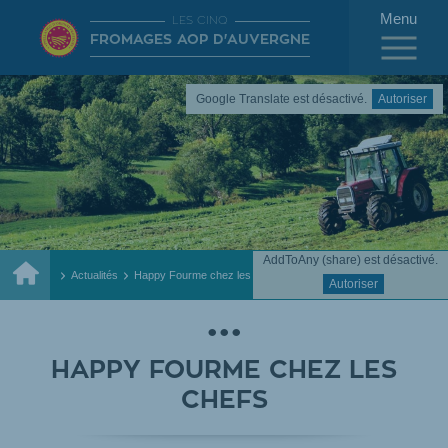
Menu
LES CINQ
FROMAGES AOP D'AUVERGNE
Google Translate est désactivé.
Autoriser
AddToAny (share) est désactivé.
Accueil
Actualités
Happy Fourme chez les chefs
Autoriser
HAPPY FOURME CHEZ LES
CHEFS