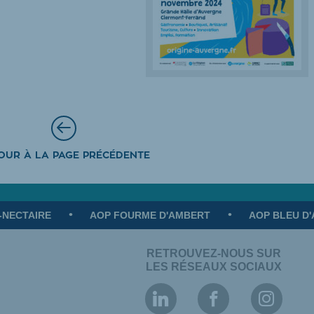
OUR À LA PAGE PRÉCÉDENTE
-NECTAIRE
AOP FOURME D'AMBERT
AOP BLEU D
RETROUVEZ-NOUS SUR
LES RÉSEAUX SOCIAUX
Association
Association
Assoc