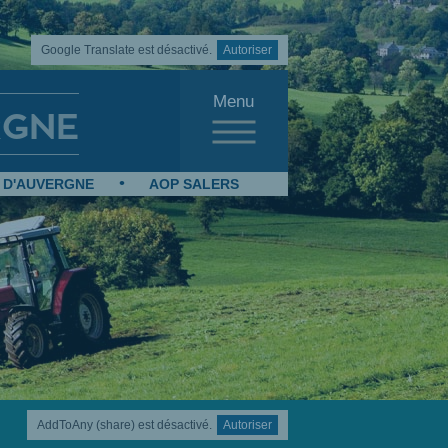
Google Translate est désactivé.
Autoriser
Menu
RGNE
 D'AUVERGNE
AOP SALERS
AddToAny (share) est désactivé.
Autoriser