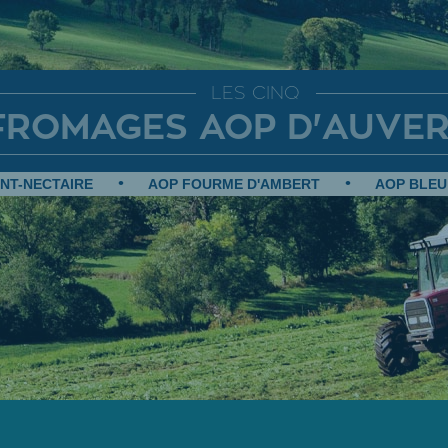
LES CINQ
FROMAGES AOP D'AUVE
INT-NECTAIRE
AOP FOURME D'AMBERT
AOP BLEU