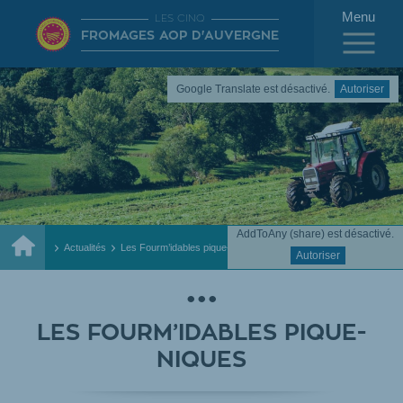
Menu
LES CINQ
FROMAGES AOP D'AUVERGNE
Google Translate est désactivé.
Autoriser
AddToAny (share) est désactivé.
Accueil
Actualités
Les Fourm’idables pique-niques
Autoriser
LES FOURM’IDABLES PIQUE-
NIQUES