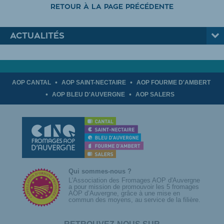
RETOUR À LA PAGE PRÉCÉDENTE
ACTUALITÉS
AOP CANTAL
AOP SAINT-NECTAIRE
AOP FOURME D'AMBERT
AOP BLEU D'AUVERGNE
AOP SALERS
Qui sommes-nous ?
L'Association des Fromages AOP d'Auvergne
a pour mission de promouvoir les 5 fromages
AOP d’Auvergne, grâce à une mise en
commun des moyens, au service de la filière.
RETROUVEZ-NOUS SUR