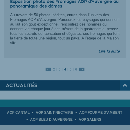
Exposition photo des Fromages AOP d’Auvergne au
panoramique des dômes
Au travers de 50 photos inédites, entrez dans l’univers des
Fromages AOP d’Auvergne. Parcourez les paysages qui donnent
au lait son goût exceptionnel, rencontrez ces hommes qui
donnent vie chaque jour à ces trésors de la gastronomie, percez
tous les secrets de fabrication et dégustez ces fromages qui font
la fierté de toute une région, tout un pays. À l'étage de la Maison
site.
Lire la suite
<
2
3
4
5
6
>
ACTUALITÉS
AOP CANTAL
AOP SAINT-NECTAIRE
AOP FOURME D'AMBERT
AOP BLEU D'AUVERGNE
AOP SALERS