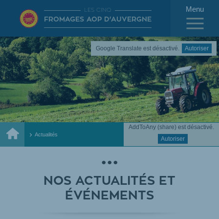
Menu
LES CINQ
FROMAGES AOP D'AUVERGNE
Google Translate est désactivé.
Autoriser
AddToAny (share) est désactivé.
Accueil
Actualités
Autoriser
NOS ACTUALITÉS ET
ÉVÉNEMENTS