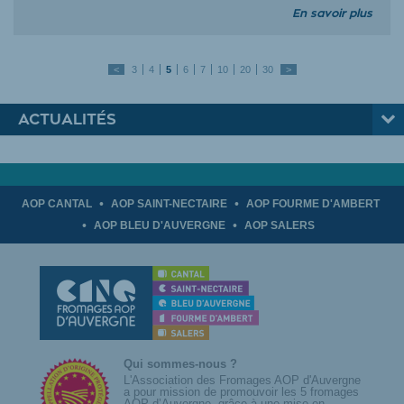
En savoir plus
<
3
4
5
6
7
10
20
30
>
ACTUALITÉS
AOP CANTAL
AOP SAINT-NECTAIRE
AOP FOURME D'AMBERT
AOP BLEU D'AUVERGNE
AOP SALERS
Qui sommes-nous ?
L'Association des Fromages AOP d'Auvergne
a pour mission de promouvoir les 5 fromages